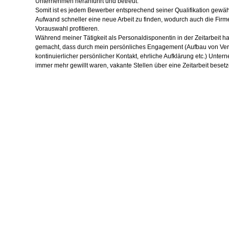
Unternehmen heranführt und betreut.
Somit ist es jedem Bewerber entsprechend seiner Qualifikation gewäh
Aufwand schneller eine neue Arbeit zu finden, wodurch auch die Firme
Vorauswahl profitieren.
Während meiner Tätigkeit als Personaldisponentin in der Zeitarbeit h
gemacht, dass durch mein persönliches Engagement (Aufbau von Ver
kontinuierlicher persönlicher Kontakt, ehrliche Aufklärung etc.) Unte
immer mehr gewillt waren, vakante Stellen über eine Zeitarbeit besetz