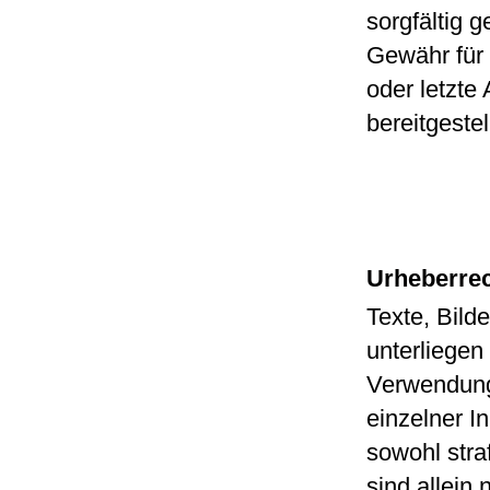
sorgfältig 
Gewähr für d
oder letzte
bereitgeste
Urheberre
Texte, Bild
unterliegen
Verwendung
einzelner I
sowohl straf
sind allein