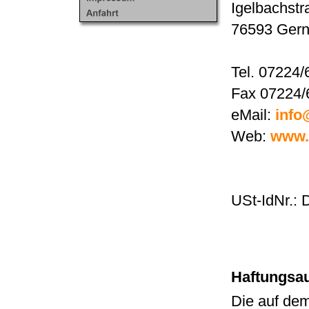
Igelbachstr
76593 Ger
Tel. 07224/
Fax 07224/
eMail:
info
Web:
www.t
USt-IdNr.:
Haftungsa
Die auf dem